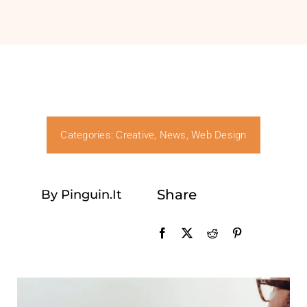
Categories:
Creative
,
News
,
Web Design
Share
By Pinguin.it