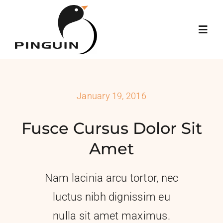
Skip
to
content
Toggl
Navig
Home
January 19, 2016
About
Fusce Cursus Dolor Sit
Services
Amet
Portfolio
Nam lacinia arcu tortor, nec
luctus nibh dignissim eu
Contatti
nulla sit amet maximus.